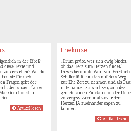
rs
Ehekurse
igentlich in der Bibel?
„Drum prüfe, wer sich ewig bindet,
d diese Texte und
ob das Herz zum Herzen findet.“
n zu verstehen? Welche
Dieses berühmte Wort von Friedrich
aben sie für mein
Schiller lädt ein, sich auf dem Weg
sen Fragen geht der
zur Ehe Zeit zu nehmen und als Paa
ach, den unser Pfarrer
miteinander zu wachsen, sich des
 Markter einmal im
gemeinsamen Fundaments der Liebe
etet.
zu vergewissern und aus freiem
Herzen JA zueinander sagen zu
Artikel lesen
können.
Artikel lesen