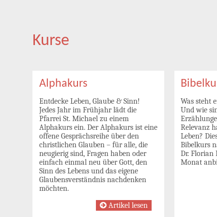
Kurse
Alphakurs
Bibelku
Entdecke Leben, Glaube & Sinn!
Was steht e
Jedes Jahr im Frühjahr lädt die
Und wie sin
Pfarrei St. Michael zu einem
Erzählunge
Alphakurs ein. Der Alphakurs ist eine
Relevanz h
offene Gesprächsreihe über den
Leben? Die
christlichen Glauben – für alle, die
Bibelkurs n
neugierig sind, Fragen haben oder
Dr. Florian
einfach einmal neu über Gott, den
Monat anbi
Sinn des Lebens und das eigene
Glaubensverständnis nachdenken
möchten.
Artikel lesen