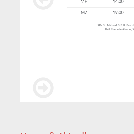
MH
14:00
MZ
19:00
StM St. Michael, StF St. Fran
ThKL Theresienkloster, 