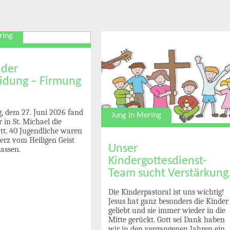
ring
 der
idung – Firmung
 dem 27. Juni 2026 fand
Jung in Mering
 in St. Michael die
tt. 40 Jugendliche waren
Herz vom Heiligen Geist
Unser
lassen.
Kindergottesdienst-
Team sucht Verstärkung
Die Kinderpastoral ist uns wichtig!
Jesus hat ganz besonders die Kinder
geliebt und sie immer wieder in die
Mitte gerückt. Gott sei Dank haben
wir in den vergangenen Jahren ein