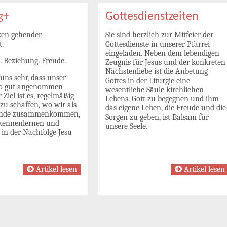
g+
Gottesdienstzeiten
zen gehender
Sie sind herzlich zur Mitfeier der
t.
Gottesdienste in unserer Pfarrei
eingeladen. Neben dem lebendigen
. Beziehung. Freude.
Zeugnis für Jesus und der konkreten
Nächstenliebe ist die Anbetung
uns sehr, dass unser
Gottes in der Liturgie eine
so gut angenommen
wesentliche Säule kirchlichen
 Ziel ist es, regelmäßig
Lebens. Gott zu begegnen und ihm
zu schaffen, wo wir als
das eigene Leben, die Freude und die
inde zusammenkommen,
Sorgen zu geben, ist Balsam für
kennenlernen und
unsere Seele.
in der Nachfolge Jesu
Artikel lesen
Artikel lesen