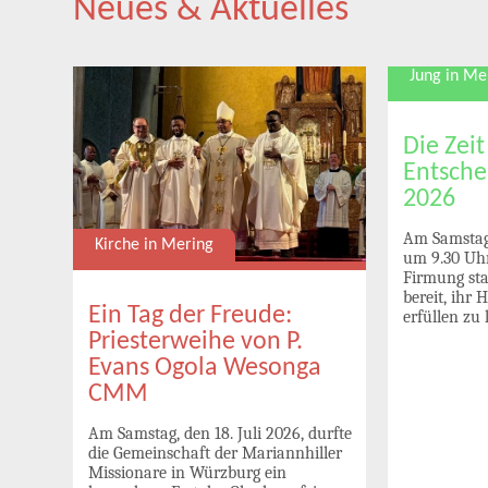
Neues & Aktuelles
Jung in Me
Die Zeit
Entsche
2026
Am Samstag,
Kirche in Mering
um 9.30 Uhr
Firmung sta
bereit, ihr 
uni
Ein Tag der Freude:
erfüllen zu 
Priesterweihe von P.
Evans Ogola Wesonga
CMM
n
Am Samstag, den 18. Juli 2026, durfte
die Gemeinschaft der Mariannhiller
und
Missionare in Würzburg ein
,