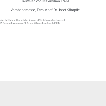
Tauffeier von Maximilian Franz
Vorabendmesse, Erzbischof Dr. Josef Stimpfle
ziskus, MH Mariä-Himmelfahrt St.Afra, MZ St.Johannes Meringerzell,
StA Caritaspflegezentrum St. Agnes, AK Anbetungskapelle(StM)