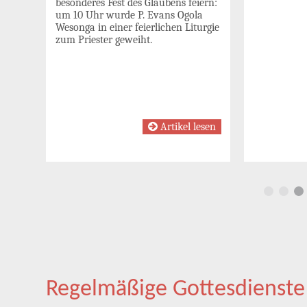
besonderes Fest des Glaubens feiern:
eben
um 10 Uhr wurde P. Evans Ogola
Wesonga in einer feierlichen Liturgie
zum Priester geweiht.
esen
Artikel lesen
Regelmäßige Gottesdienste