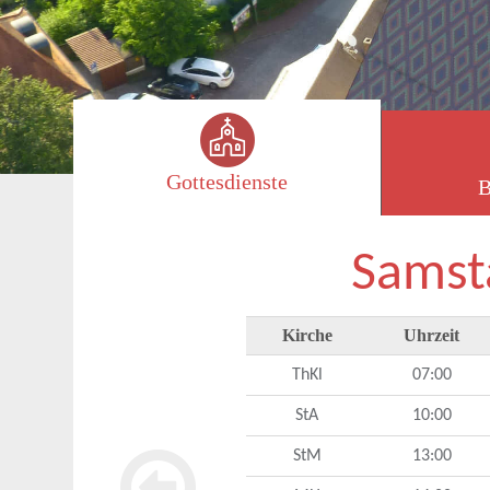
Gottesdienste
B
Samst
Kirche
Uhrzeit
ThKl
07:00
StA
10:00
StM
13:00