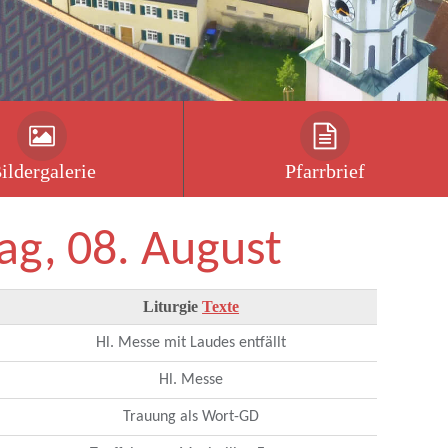
ildergalerie
Pfarrbrief
ag, 08. August
Liturgie
Texte
Hl. Messe mit Laudes entfällt
Hl. Messe
Trauung als Wort-GD